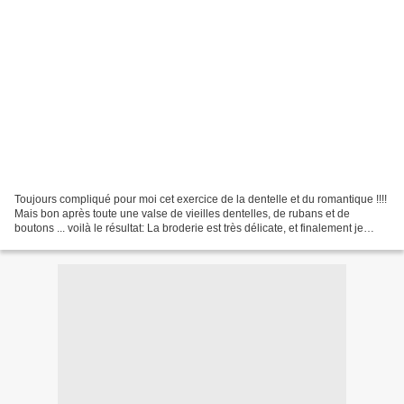
Toujours compliqué pour moi cet exercice de la dentelle et du romantique !!!!
Mais bon après toute une valse de vieilles dentelles, de rubans et de
boutons ... voilà le résultat: La broderie est très délicate, et finalement je
trouve que je m'en suis...