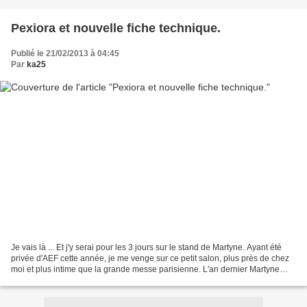
Pexiora et nouvelle fiche technique.
Publié le 21/02/2013 à 04:45
Par
ka25
Je vais là ... Et j'y serai pour les 3 jours sur le stand de Martyne. Ayant été
privée d'AEF cette année, je me venge sur ce petit salon, plus près de chez
moi et plus intime que la grande messe parisienne. L'an dernier Martyne
avait été enchantée de...