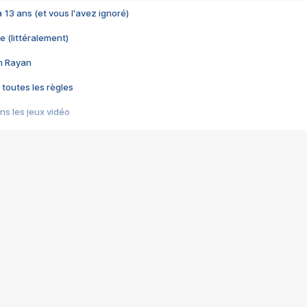
 a 13 ans (et vous l'avez ignoré)
e (littéralement)
im Rayan
 toutes les règles
s les jeux vidéo
us choquant de Rockstar ? - Le scandale BULLY
e plus moche de Steam
du RÊVE tourne au CAUCHEMAR
pendant 8 heures
it… à tort
umiliés par un jeu vidéo
ire - Final Fantasy 8