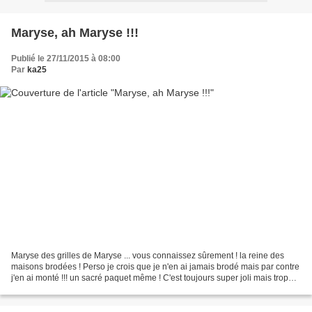
Maryse, ah Maryse !!!
Publié le 27/11/2015 à 08:00
Par
ka25
Maryse des grilles de Maryse ... vous connaissez sûrement ! la reine des
maisons brodées ! Perso je crois que je n'en ai jamais brodé mais par contre
j'en ai monté !!! un sacré paquet même ! C'est toujours super joli mais trop
grand ouvrage pour moi désormais...