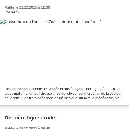
Publié le 22/12/2015 à 12:39
Par
ka25
Dernier panneau monté de l'année et posté aujourd'hui ... j'espère qu'il sera
à destination à temps ! Grosse prise de tête sur celui-ci du fait de la couleur
de la toile ! Les fils brodés sont les mêmes que sur la toile précédente, mais
je ne voulais...
Dernière ligne droite ...
Publié le 20/12/2015 à 09:46