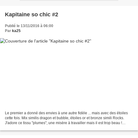
Kapitaine so chic #2
Publié le 13/11/2016 à 06:00
Par
ka25
Le premier a donné des envies à une autre fidèle ... mais avec des étoiles
cette fois. Mix similis dragon et bubble, étoiles or et bronze simili Rocks.
J'adore ce tissu "plumes", une misère à travailler mais il est trop beau !
Définitivement il ne ressort...