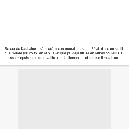
Retour du Kapitaine ... c'est qu'il me manquait presque !!! J'ai utilisé un simili
que j'adore (du coup j'en ai plus) et que j'ai déjà utilisé en autres couleurs. Il
est assez épais mais se travaille ultra facilement. ... et comme il restait un
petit...