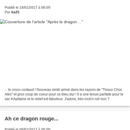
Publié le 18/01/2017 à 06:00
Par
ka25
... le croco costaud ! Nouveau simili arrivé dans les rayons de "Tissus Choc
Alès" et gros coup de coeur pour ce bleu dur ! Il a une tenue parfaite pour le
sac KApitaine et le relief est fabuleux. J'adore, très rock'n roll non ?
Ah ce dragon rouge...
Publié le 08/01/2017 à 06:00