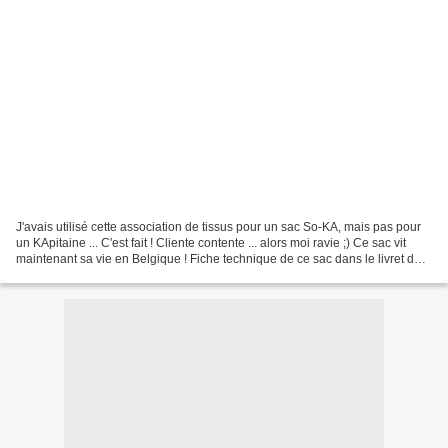
J'avais utilisé cette association de tissus pour un sac So-KA, mais pas pour
un KApitaine ... C'est fait ! Cliente contente ... alors moi ravie ;) Ce sac vit
maintenant sa vie en Belgique ! Fiche technique de ce sac dans le livret des
10 ans.