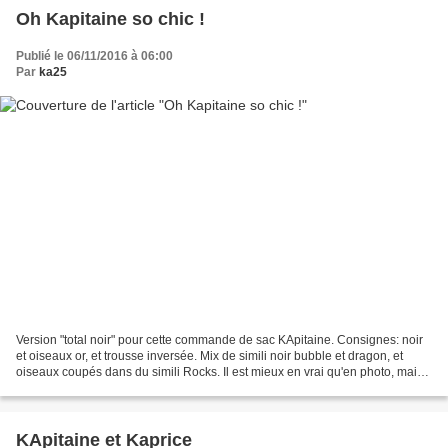
Oh Kapitaine so chic !
Publié le 06/11/2016 à 06:00
Par
ka25
Version "total noir" pour cette commande de sac KApitaine. Consignes: noir
et oiseaux or, et trousse inversée. Mix de simili noir bubble et dragon, et
oiseaux coupés dans du simili Rocks. Il est mieux en vrai qu'en photo, mais
classe quand même ! La fiche...
KApitaine et Kaprice