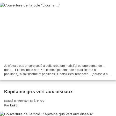
Je n'avais pas encore cédé à cette créature mais j'ai eu une demande ...
donc ... Elle est belle non ? et comme je demande c'était licorne ou
papillons, j'ai fait licorne et papillons ! Choisir c'est renoncer ... (phrase à ne
pas oublier pendant les soldes...
Kapitaine gris vert aux oiseaux
Publié le 19/11/2016 à 11:27
Par
ka25