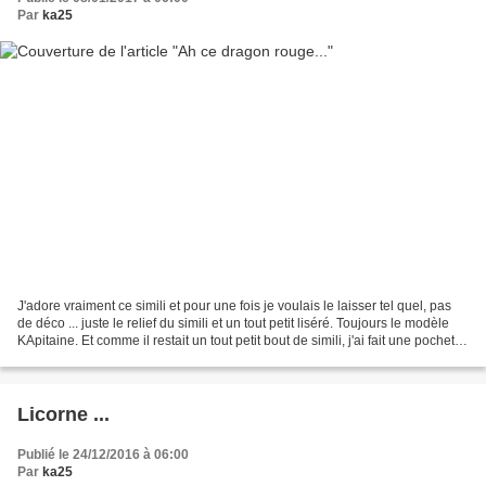
Par
ka25
J'adore vraiment ce simili et pour une fois je voulais le laisser tel quel, pas
de déco ... juste le relief du simili et un tout petit liséré. Toujours le modèle
KApitaine. Et comme il restait un tout petit bout de simili, j'ai fait une pochette
KA-bis...
Licorne ...
Publié le 24/12/2016 à 06:00
Par
ka25