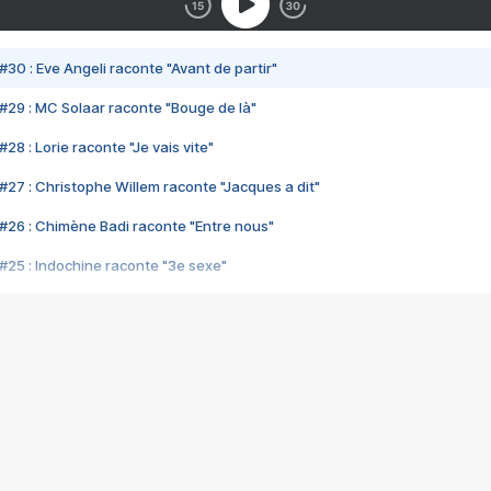
#30 : Eve Angeli raconte "Avant de partir"
#29 : MC Solaar raconte "Bouge de là"
28 : Lorie raconte "Je vais vite"
#27 : Christophe Willem raconte "Jacques a dit"
#26 : Chimène Badi raconte "Entre nous"
#25 : Indochine raconte "3e sexe"
#24 : Zaho raconte "C'est chelou"
#23 : Patrick Bruel raconte "Au café des délices"
#22 : Kyo raconte "Le chemin"
#21 : Nolwenn Leroy raconte "Cassé"
#20 : Patrick Hernandez raconte "Born to be alive"