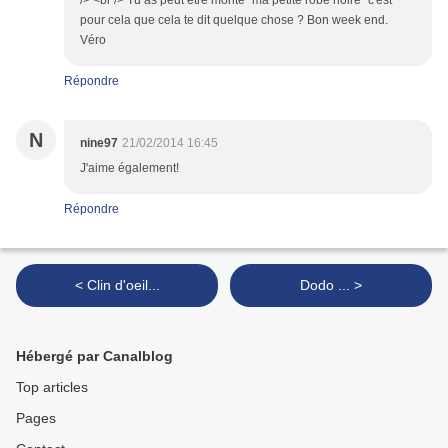
/> <br /> Tu as peut être monté "ma petite robe noire" c'est
pour cela que cela te dit quelque chose ? Bon week end.
Véro
Répondre
N
nine97
21/02/2014 16:45
J'aime également!
Répondre
< Clin d'oeil...
Dodo ... >
Hébergé par Canalblog
Top articles
Pages