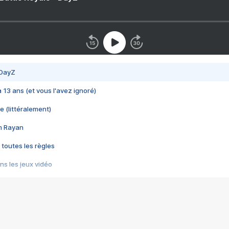
 DayZ
 a 13 ans (et vous l'avez ignoré)
e (littéralement)
im Rayan
 toutes les règles
s les jeux vidéo
us choquant de Rockstar ? - Le scandale BULLY
e plus moche de Steam
du RÊVE tourne au CAUCHEMAR