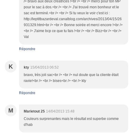
/> bravo aux deux créatrices !<br /> <br /> merci pour ton MP
pour le sac à dos.<br /> <br /> J'ai trouvé mon bonheur et le
sac est terminé.<br /> <br /> Si tu veux le voir c'est ici :
http://leptitbazardeval.canalblog.com/archives/2013/04/15/26
931329.html<br /> <br /> Bonne soirée et merci encore !<br />
<br /> J'aime bcp ce que tu fais !<br /> <br /> Bizz<br /> <br />
Val
Répondre
K
kty
15/04/2013 06:52
bravo, très joli sac<br /> <br /> nul doute que la cliente était
ravie!<br /> <br /> bises<br /> <br /> kty
Répondre
M
Marietout 25
14/04/2013 15:48
Couleurs surprenantes mais le résultat est superbe comme
d'hab